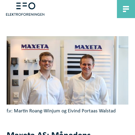
f.v: Martin Roang-Winjum og Eivind Portaas Walstad
Maxeta AS: Månedens