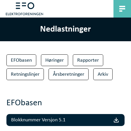
Nedlastninger
EFObasen
Høringer
Rapporter
Retningslinjer
Årsberetninger
Arkiv
EFObasen
Blokknummer Versjon 5.1