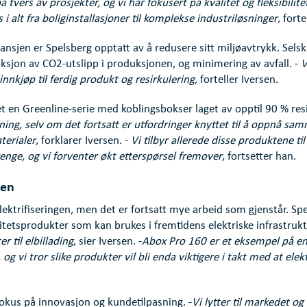
tvers av prosjekter, og vi har fokusert på kvalitet og fleksibilite
i alt fra boliginstallasjoner til komplekse industriløsninger
, forte
ansjen er Spelsberg opptatt av å redusere sitt miljøavtrykk. Sels
uksjon av CO2-utslipp i produksjonen, og minimering av avfall. -
V
innkjøp til ferdig produkt og resirkulering
, forteller Iversen.
t en Greenline-serie med koblingsbokser laget av opptil 90 % resi
retning, selv om det fortsatt er utfordringer knyttet til å oppnå sam
terialer
, forklarer Iversen. -
Vi tilbyr allerede disse produktene ti
enge, og vi forventer økt etterspørsel fremover
, fortsetter han.
den
lektrifiseringen, men det er fortsatt mye arbeid som gjenstår. Sp
itetsprodukter som kan brukes i fremtidens elektriske infrastrukt
r til elbillading
, sier Iversen. -
Abox Pro 160 er et eksempel på e
og vi tror slike produkter vil bli enda viktigere i takt med at elekt
fokus på innovasjon og kundetilpasning. -
Vi lytter til markedet og