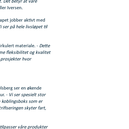
t. Det betyr at våre
ller Iversen.
kapet jobber aktivt med
i ser på hele livsløpet til
rkulert materiale. -
Dette
me fleksibilitet og kvalitet
l prosjekter hvor
elsberg ser en økende
ur. -
Vi ser spesielt stor
n koblingsboks som er
rifiseringen skyter fart,
 tilpasser våre produkter