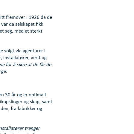
ritt fremover i 1926 da de
 var da selskapet fikk
let seg, med et sterkt
 solgt via agenturer i
installatører, verft og
e for å sikre at de får de
rge.
en 30 år og er optimalt
trikapslinger og skap, samt
en, fra fabrikker og
nstallatører trenger