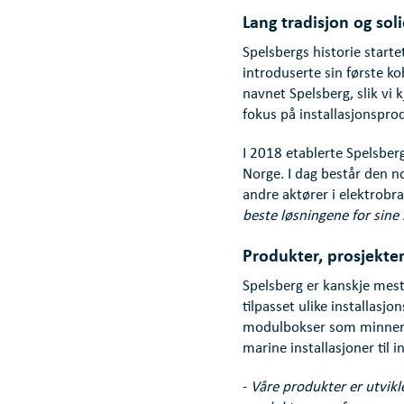
Lang tradisjon og soli
Spelsbergs historie start
introduserte sin første ko
navnet Spelsberg, slik vi 
fokus på installasjonspro
I 2018 etablerte Spelsber
Norge. I dag består den no
andre aktører i elektrobra
beste løsningene for sine 
Produkter, prosjekte
Spelsberg er kanskje mest
tilpasset ulike installasjo
modulbokser som minner o
marine installasjoner til 
-
Våre produkter er utvikle