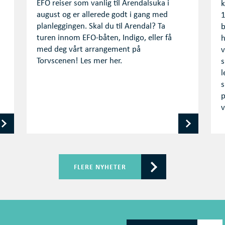
EFO reiser som vanlig til Arendalsuka i
k
august og er allerede godt i gang med
1
planleggingen. Skal du til Arendal? Ta
b
turen innom EFO-båten, Indigo, eller få
h
med deg vårt arrangement på
v
Torvscenen! Les mer her.
s
l
s
p
v
FLERE NYHETER