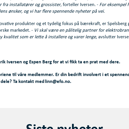
 fra installatører og grossister
, forteller Iversen. -
For eksempel h
ens ønsker, og vi har flere spennende nyheter på vei
.
ovative produkter og et tydelig fokus på bærekraft, er Spelsberg 
norske markedet. -
Vi skal være en pålitelig partner for elektrobra
y kvalitet som er lette å installere og varer lenge,
avslutter Iverse
nrik Iversen og Espen Berg for at vi fikk ta en prat med dere.
oriene til våre medlemmer. Er din bedrift involvert i et spennend
å dele? Ta kontakt med linn@efo.no.
Siste nyheter