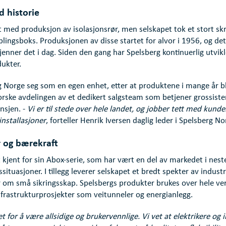
d historie
et med produksjon av isolasjonsrør, men selskapet tok et stort sk
blingsboks. Produksjonen av disse startet for alvor i 1956, og det
kjenner det i dag. Siden den gang har Spelsberg kontinuerlig utvik
dukter.
g Norge seg som en egen enhet, etter at produktene i mange år ble
rske avdelingen av et dedikert salgsteam som betjener grossister, 
nsjen. -
Vi er til stede over hele landet, og jobber tett med kunden
installasjoner
, forteller Henrik Iversen daglig leder i Spelsberg No
r og bærekraft
 kjent for sin Abox-serie, som har vært en del av markedet i nest
nssituasjoner. I tillegg leverer selskapet et bredt spekter av indus
m små sikringsskap. Spelsbergs produkter brukes over hele verd
infrastrukturprosjekter som veitunneler og energianlegg.
t for å være allsidige og brukervennlige. Vi vet at elektrikere og i