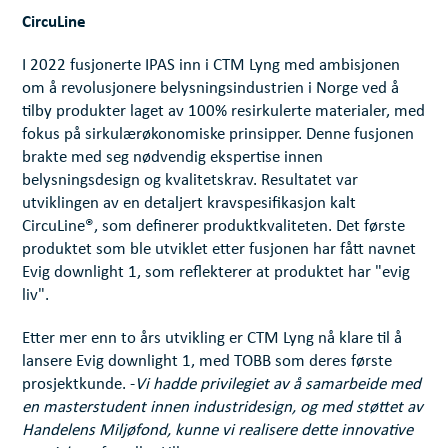
CircuLine
I 2022 fusjonerte IPAS inn i CTM Lyng med ambisjonen
om å revolusjonere belysningsindustrien i Norge ved å
tilby produkter laget av 100% resirkulerte materialer, med
fokus på sirkulærøkonomiske prinsipper. Denne fusjonen
brakte med seg nødvendig ekspertise innen
belysningsdesign og kvalitetskrav. Resultatet var
utviklingen av en detaljert kravspesifikasjon kalt
CircuLine®, som definerer produktkvaliteten. Det første
produktet som ble utviklet etter fusjonen har fått navnet
Evig downlight 1, som reflekterer at produktet har "evig
liv".
Etter mer enn to års utvikling er CTM Lyng nå klare til å
lansere Evig downlight 1, med TOBB som deres første
prosjektkunde. -
Vi hadde privilegiet av å samarbeide med
en masterstudent innen industridesign, og med støttet av
Handelens Miljøfond, kunne vi realisere dette innovative