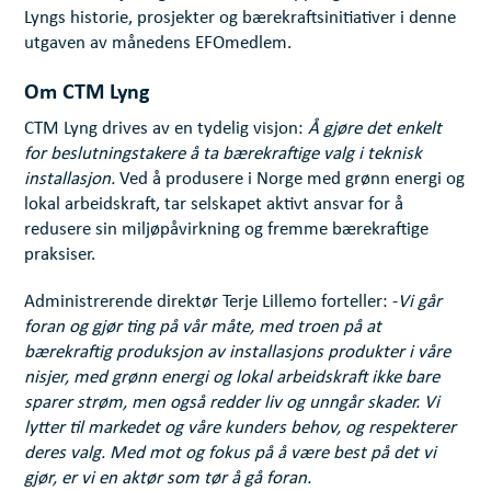
Lyngs historie, prosjekter og bærekraftsinitiativer i denne
utgaven av månedens EFOmedlem.
Om CTM Lyng
CTM Lyng drives av en tydelig visjon:
Å gjøre det enkelt
for beslutningstakere å ta bærekraftige valg i teknisk
installasjon.
Ved å produsere i Norge med grønn energi og
lokal arbeidskraft, tar selskapet aktivt ansvar for å
redusere sin miljøpåvirkning og fremme bærekraftige
praksiser.
Administrerende direktør Terje Lillemo forteller: -
Vi går
foran og gjør ting på vår måte, med troen på at
bærekraftig produksjon av installasjons produkter i våre
nisjer, med grønn energi og lokal arbeidskraft ikke bare
sparer strøm, men også redder liv og unngår skader. Vi
lytter til markedet og våre kunders behov, og respekterer
deres valg. Med mot og fokus på å være best på det vi
gjør, er vi en aktør som tør å gå foran.