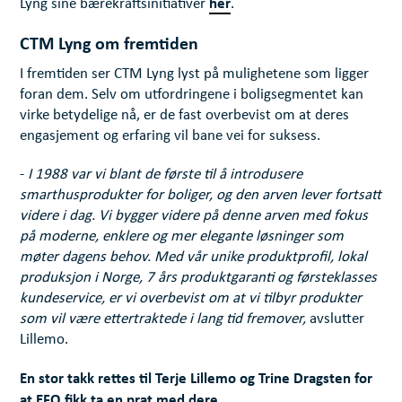
her
Lyng sine bærekraftsinitiativer
.
CTM Lyng om fremtiden
I fremtiden ser CTM Lyng lyst på mulighetene som ligger
foran dem. Selv om utfordringene i boligsegmentet kan
virke betydelige nå, er de fast overbevist om at deres
engasjement og erfaring vil bane vei for suksess.
-
I 1988 var vi blant de første til å introdusere
smarthusprodukter for boliger, og den arven lever fortsatt
videre i dag. Vi bygger videre på denne arven med fokus
på moderne, enklere og mer elegante løsninger som
møter dagens behov. Med vår unike produktprofil, lokal
produksjon i Norge, 7 års produktgaranti og førsteklasses
kundeservice, er vi overbevist om at vi tilbyr produkter
som vil være ettertraktede i lang tid fremover,
avslutter
Lillemo.
En stor takk rettes til Terje Lillemo og Trine Dragsten for
at EFO fikk ta en prat med dere.