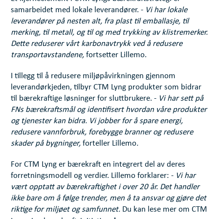
samarbeidet med lokale leverandører. -
Vi har lokale
leverandører på nesten alt, fra plast til emballasje, til
merking, til metall, og til og med trykking av klistremerker.
Dette reduserer vårt karbonavtrykk ved å redusere
transportavstandene,
fortsetter Lillemo.
I tillegg til å redusere miljøpåvirkningen gjennom
leverandørkjeden, tilbyr CTM Lyng produkter som bidrar
til bærekraftige løsninger for sluttbrukere. -
Vi har sett på
FNs bærekraftsmål og identifisert hvordan våre produkter
og tjenester kan bidra. Vi jobber for å spare energi,
redusere vannforbruk, forebygge branner og redusere
skader på bygninger,
forteller Lillemo
.
For CTM Lyng er bærekraft en integrert del av deres
forretningsmodell og verdier. Lillemo forklarer: -
Vi har
vært opptatt av bærekraftighet i over 20 år. Det handler
ikke bare om å følge trender, men å ta ansvar og gjøre det
riktige for miljøet og samfunnet.
Du kan lese mer om CTM