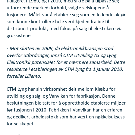
tidligere, i 1980, og i 2010, med sikte på å tilpasse seg
utfordrende markedsforhold, valgte selskapene å
fusjonere. Målet var å etablere seg som en ledende aktør
som kunne kontrollere hele verdikjeden fra idé til
distribuert produkt, med fokus på salg til elektrikere via
grossistene.
-
Mot slutten av 2009, da elektronikkbransjen stod
overfor utfordringer, innså CTM Utvikling AS og Lyng
Elektronikk potensialet for et nærmere samarbeid. Dette
resulterte i etableringen av CTM Lyng fra 1.januar 2010,
forteller Lillemo.
CTM Lyng har sin virksomhet delt mellom Klæbu for
utvikling og salg, og Vanvikan for fabrikasjon. Denne
beslutningen ble tatt for å opprettholde etablerte miljøer
før fusjonen i 2010. Fabrikken i Vanvikan har en erfaren
og dedikert arbeidsstokk som har vært en nøkkelsuksess
for selskapet.