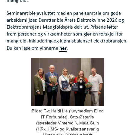
mangfold.
Seminaret ble avsluttet med en panelsamtale om gode
arbeidsmiljøer. Deretter ble Årets Elektrokvinne 2026 og
Elektrobransjens Mangfoldspris delt ut. Prisene løfter
frem personer og virksomheter som gjør en forskjell for
mangfold, inkludering og kjønnsbalanse i elektrobransjen.
her
Du kan lese om vinnerne
.
Bilde: F.v: Heidi Lie (jurymedlem El og
IT Forbundet), Otto Østerlie
(styreleder Vintervoll), Maja Guin
(HR-, HMS- og Kvalitetsansvarlig
Vintervoll), Kristine Wendt