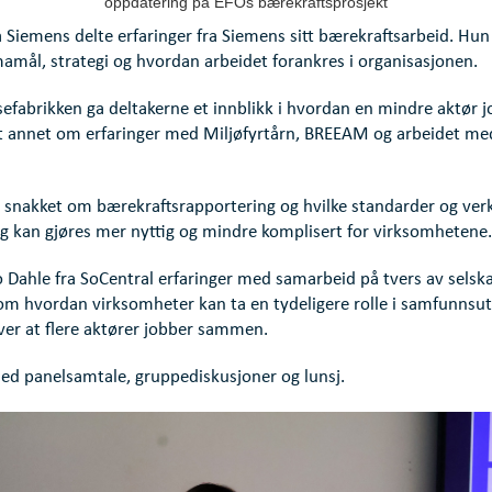
oppdatering på EFOs bærekraftsprosjekt
a Siemens delte erfaringer fra Siemens sitt bærekraftsarbeid. Hu
amål, strategi og hvordan arbeidet forankres i organisasjonen.
sefabrikken ga deltakerne et innblikk i hvordan en mindre aktør 
nt annet om erfaringer med Miljøfyrtårn, BREEAM og arbeidet med
n snakket om bærekraftsrapportering og hvilke standarder og ver
g kan gjøres mer nyttig og mindre komplisert for virksomhetene.
bo Dahle fra SoCentral erfaringer med samarbeid på tvers av selsk
om hvordan virksomheter kan ta en tydeligere rolle i samfunnsut
ver at flere aktører jobber sammen.
ed panelsamtale, gruppediskusjoner og lunsj.