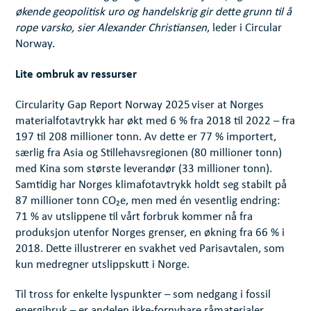
økende geopolitisk uro og handelskrig gir dette grunn til å
rope varsko, sier Alexander Christiansen
, leder i Circular
Norway.
Lite ombruk av ressurser
Circularity Gap Report Norway 2025
viser at Norges
materialfotavtrykk har økt med 6 % fra 2018 til 2022 – fra
197 til 208 millioner tonn. Av dette er 77 % importert,
særlig fra Asia og Stillehavsregionen (80 millioner tonn)
med Kina som største leverandør (33 millioner tonn).
Samtidig har Norges klimafotavtrykk holdt seg stabilt på
87 millioner tonn CO₂e, men med én vesentlig endring:
71 % av utslippene til vårt forbruk kommer nå fra
produksjon utenfor Norges grenser, en økning fra 66 % i
2018. Dette illustrerer en svakhet ved Parisavtalen, som
kun medregner utslippskutt i Norge.
Til tross for enkelte lyspunkter – som nedgang i fossil
energibruk – er andelen ikke-fornybare råmaterialer