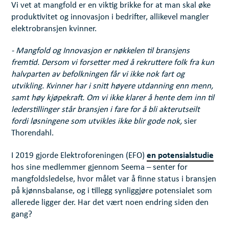
Vi vet at mangfold er en viktig brikke for at man skal øke
produktivitet og innovasjon i bedrifter, allikevel mangler
elektrobransjen kvinner.
- Mangfold og Innovasjon er nøkkelen til bransjens
fremtid. Dersom vi forsetter med å rekruttere folk fra kun
halvparten av befolkningen får vi ikke nok fart og
utvikling. Kvinner har i snitt høyere utdanning enn menn,
samt høy kjøpekraft. Om vi ikke klarer å hente dem inn til
lederstillinger står bransjen i fare for å bli akterutseilt
fordi løsningene som utvikles ikke blir gode nok,
sier
Thorendahl.
en potensialstudie
I 2019 gjorde Elektroforeningen (EFO)
hos sine medlemmer gjennom Seema – senter for
mangfoldsledelse, hvor målet var å finne status i bransjen
på kjønnsbalanse, og i tillegg synliggjøre potensialet som
allerede ligger der. Har det vært noen endring siden den
gang?