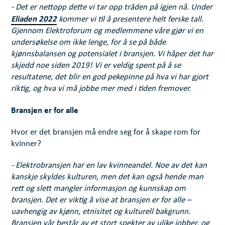
- Det er nettopp dette vi tar opp tråden på igjen nå. Under
Eliaden 2022
kommer vi til å presentere helt ferske tall.
Gjennom Elektroforum og medlemmene våre gjør vi en
undersøkelse om ikke lenge, for å se på både
kjønnsbalansen og potensialet i bransjen. Vi håper det har
skjedd noe siden 2019! Vi er veldig spent på å se
resultatene, det blir en god pekepinne på hva vi har gjort
riktig, og hva vi må jobbe mer med i tiden fremover.
Bransjen er for alle
Hvor er det bransjen må endre seg for å skape rom for
kvinner?
- Elektrobransjen har en lav kvinneandel. Noe av det kan
kanskje skyldes kulturen, men det kan også hende man
rett og slett mangler informasjon og kunnskap om
bransjen. Det er viktig å vise at bransjen er for alle –
uavhengig av kjønn, etnisitet og kulturell bakgrunn.
Bransjen vår består av et stort spekter av ulike jobber, og