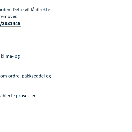
den. Dette vil få direkte
fremover.
en/2881449
 klima- og
 som ordre, pakkseddel og
tablerte prosesser.