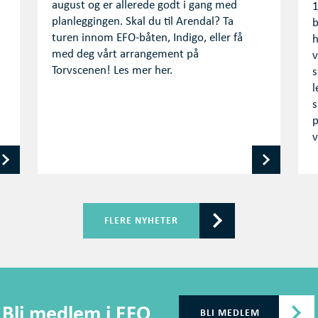
august og er allerede godt i gang med
1
planleggingen. Skal du til Arendal? Ta
b
turen innom EFO-båten, Indigo, eller få
h
med deg vårt arrangement på
v
Torvscenen! Les mer her.
s
l
s
p
v
FLERE NYHETER
Bli medlem i EFO
BLI MEDLEM