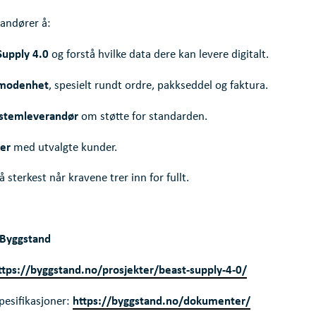
randører å:
Supply 4.0
og forstå hvilke data dere kan levere digitalt.
l modenhet
, spesielt rundt ordre, pakkseddel og faktura.
ystemleverandør
om støtte for standarden.
ter
med utvalgte kunder.
å sterkest når kravene trer inn for fullt.
a Byggstand
ttps://byggstand.no/prosjekter/beast-supply-4-0/
https://byggstand.no/dokumenter/
pesifikasjoner: