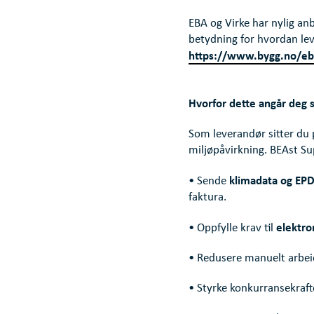
EBA og Virke har nylig an
betydning for hvordan le
https://www.bygg.no/eba
Hvorfor dette angår deg
Som leverandør sitter du 
miljøpåvirkning. BEAst Sup
klimadata og EPD-
• Sende
faktura.
elektro
• Oppfylle krav til
• Redusere manuelt arbeid
• Styrke konkurransekraf