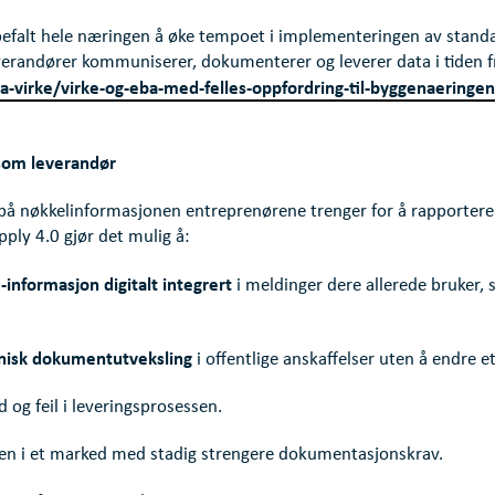
befalt hele næringen å øke tempoet i implementeringen av standar
verandører kommuniserer, dokumenterer og leverer data i tiden 
-virke/virke-og-eba-med-felles-oppfordring-til-byggenaering
 som leverandør
på nøkkelinformasjonen entreprenørene trenger for å rapportere
ply 4.0 gjør det mulig å:
informasjon digitalt integrert
i meldinger dere allerede bruker,
nisk dokumentutveksling
i offentlige anskaffelser uten å endre e
 og feil i leveringsprosessen.
ten i et marked med stadig strengere dokumentasjonskrav.