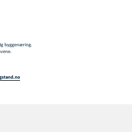
tig byggenæring.
avene.
stand.no