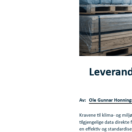
Leverand
Av:
Ole Gunnar Honning
Kravene til klima- og mil
tilgjengelige data direkte 
en effektiv og standardise