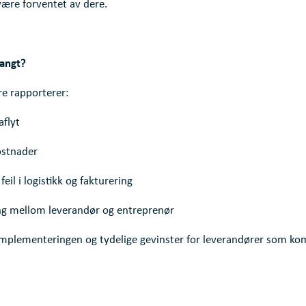
 være forventet av dere.
langt?
re rapporterer:
aflyt
ostnader
eil i logistikk og fakturering
ng mellom leverandør og entreprenør
 implementeringen og tydelige gevinster for leverandører som kom