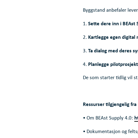
Byggstand anbefaler leve
Sette dere inn i BEAst 
1.
Kartlegge egen digita
2.
Ta dialog med deres s
3.
Planlegge pilotprosjek
4.
De som starter tidlig vil st
Ressurser tilgjengelig fr
h
• Om BEAst Supply 4.0:
• Dokumentasjon og felts