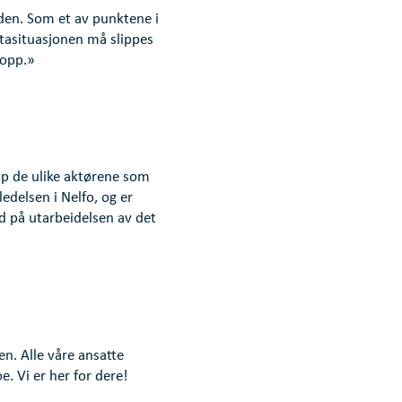
eden. Som et av punktene i
lutasituasjonen må slippes
 opp.»
opp de ulike aktørene som
edelsen i Nelfo, og er
 på utarbeidelsen av det
n. Alle våre ansatte
e. Vi er her for dere!