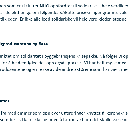
n som er tilsluttet NHO oppfordrer til solidaritet i hele verdikj
e har de blitt enige om følgende: «Akutte prisøkninger grunnet va
rdikjeden. Er ikke alle ledd solidariske vil hele verdikjeden stoppe
ligprodusentene og flere
punktet om solidaritet i byggebransjens krisepakke. Nå følger vi 
for å be dem følge det opp også i praksis. Vi har hatt møte med l
produsentene og en rekke av de andre aktørene som har vært med
emmer
fra medlemmer som opplever utfordringer knyttet til koronakrise
tå som best vi kan. Ikke nøl med å ta kontakt om det skulle være no