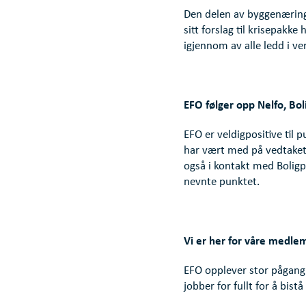
Den delen av byggenæringe
sitt forslag til krisepakk
igjennom av alle ledd i ve
EFO følger opp Nelfo, Bo
EFO er veldigpositive til 
har vært med på vedtaket 
også i kontakt med Bolig
nevnte punktet.
Vi er her for våre medl
EFO opplever stor pågang 
jobber for fullt for å bis