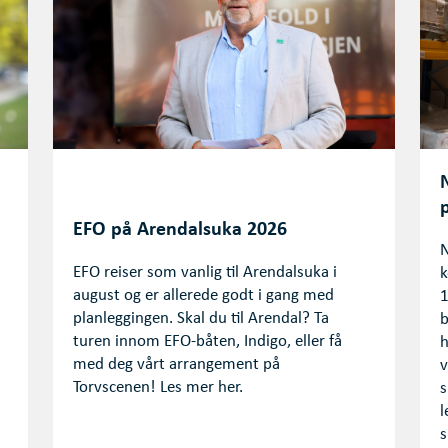
EFO på Arendalsuka 2026
N
EFO reiser som vanlig til Arendalsuka i
k
august og er allerede godt i gang med
1
planleggingen. Skal du til Arendal? Ta
b
turen innom EFO-båten, Indigo, eller få
h
med deg vårt arrangement på
v
Torvscenen! Les mer her.
s
l
s