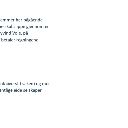
edlemmer har pågående
e skal slippe gjennom er
Øyvind Voie, på
 betaler regningene
nk øverst i saken) og mer
fentlige eide selskaper