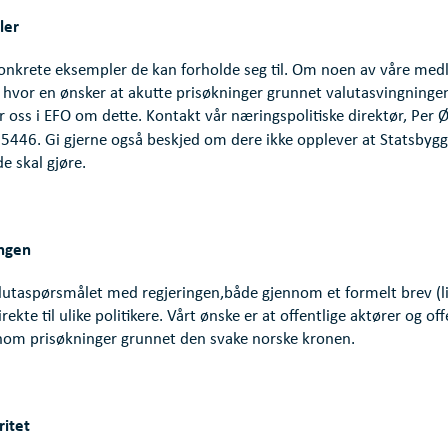
ler
konkrete eksempler de kan forholde seg til. Om noen av våre m
hvor en ønsker at akutte prisøkninger grunnet valutasvingningen
r oss i EFO om dette. Kontakt vår næringspolitiske direktør, Per 
5446. Gi gjerne også beskjed om dere ikke opplever at Statsbygg
de skal gjøre.
ingen
lutaspørsmålet med regjeringen,både gjennom et formelt brev (li
kte til ulike politikere. Vårt ønske er at offentlige aktører og of
nom prisøkninger grunnet den svake norske kronen.
ritet