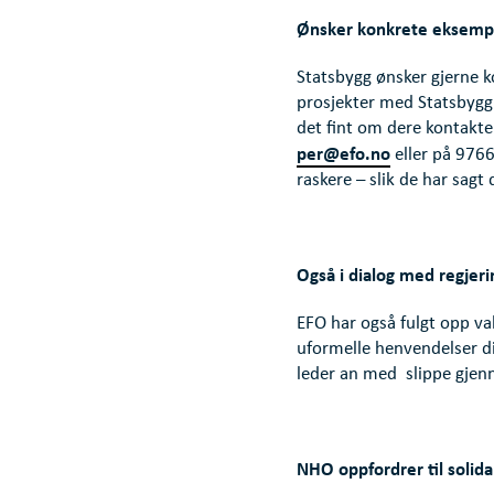
Ønsker konkrete eksemp
Statsbygg ønsker gjerne 
prosjekter med Statsbygg 
det fint om dere kontakte
per@efo.no
eller på 9766
raskere – slik de har sagt 
Også i dialog med regjer
EFO har også fulgt opp va
uformelle henvendelser dire
leder an med slippe gjen
NHO oppfordrer til solida