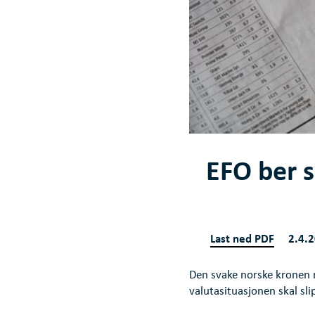
EFO ber 
Last ned PDF
2.4.
Den svake norske kronen 
valutasituasjonen skal s