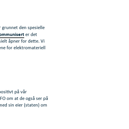
 grunnet den spesielle
ommunisert
er det
elt åpner for dette. Vi
ene for elektromateriell
ositivt på vår
EFO om at de også ser på
med sin eier (staten) om