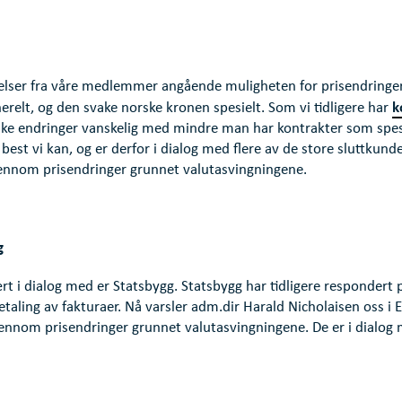
elser fra våre medlemmer angående muligheten for prisendringer
k
erelt, og den svake norske kronen spesielt. Som vi tidligere har
slike endringer vanskelig med mindre man har kontrakter som spesi
 best vi kan, og er derfor i dialog med flere av de store sluttkund
 gjennom prisendringer grunnet valutasvingningene.
g
rt i dialog med er Statsbygg. Statsbygg har tidligere respondert p
taling av fakturaer. Nå varsler adm.dir Harald Nicholaisen oss i 
jennom prisendringer grunnet valutasvingningene. De er i dialog 