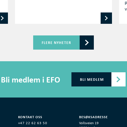
p
v
FLERE NYHETER
Bli medlem i EFO
BLI MEDLEM
KONTAKT OSS
BESØKSADRESSE
+47 22 62 63 50
Vollsveien 19