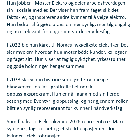
Hun jobber i Moster Elektro og deler arbeidshverdagen
sin i sosiale medier. Der viser hun fram faget slik det
faktisk er, og inspirerer andre kvinner til å velge elektro.
Hun bidrar til å gjøre bransjen mer synlig, mer tilgjengelig
og mer relevant for unge som vurderer yrkesfag.
I 2022 ble hun kåret til Norges hyggeligste elektriker. Det
sier mye om hvordan hun møter både kunder, kollegaer
og faget sitt. Hun viser at faglig dyktighet, yrkesstolthet
og gode holdninger henger sammen.
I 2023 skrev hun historie som første kvinnelige
håndverker i en fast proffrolle i et norsk
oppussingsprogram. Hun er nå i gang med sin fjerde
sesong med Eventyrlig oppussing, og har gjennom rollen
blitt en synlig representant for kvinner i håndverksfag.
Som finalist til Elektrokvinne 2026 representerer Mari
synlighet, fagstolthet og et sterkt engasjement for
kvinner i elektrobransjen.