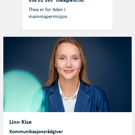
936 01 595
thea@efo.no
Thea er for tiden i
mammapermisjon.
Linn Kise
Kommunikasjonsrådgiver