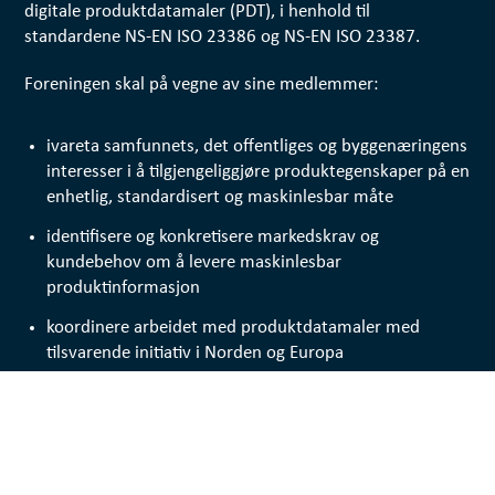
digitale produktdatamaler (PDT), i henhold til
standardene NS-EN ISO 23386 og NS-EN ISO 23387.
Foreningen skal på vegne av sine medlemmer:
ivareta samfunnets, det offentliges og byggenæringens
interesser i å tilgjengeliggjøre produktegenskaper på en
enhetlig, standardisert og maskinlesbar måte
identifisere og konkretisere markedskrav og
kundebehov om å levere maskinlesbar
produktinformasjon
koordinere arbeidet med produktdatamaler med
tilsvarende initiativ i Norden og Europa
ivareta både store og små bedrifter og prinsipper om
like muligheter og konkurransevilkår
rasjonalisere arbeidet og redusere kostnaden ved å
levere digitale produktdata